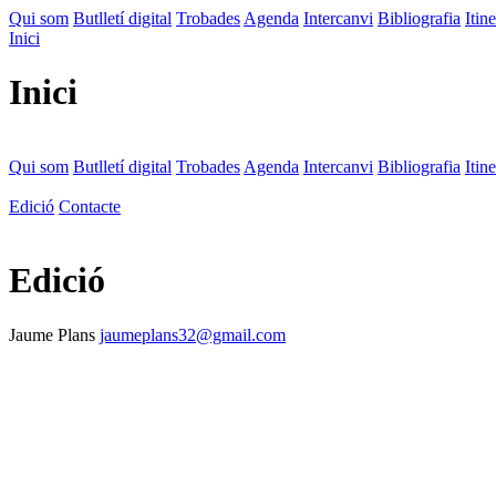
Qui som
Butlletí digital
Trobades
Agenda
Intercanvi
Bibliografia
Itine
Inici
Inici
Qui som
Butlletí digital
Trobades
Agenda
Intercanvi
Bibliografia
Itine
Edició
Contacte
Edició
Jaume Plans
jaumeplans32@gmail.com